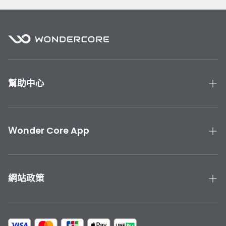
幫助中心
產品手冊與教學
聯絡我們
Ｗonder Core App
產品保固
下載 Wonder Core APP
運送與退貨
App Store 下載
網站政策
Google Play 下載
隱私政策
服務條款