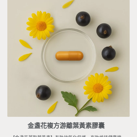
金盞花複方游離葉黃素膠囊