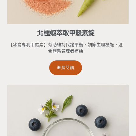
北極蝦萃取甲殼素錠
【冰島專利甲殼素】有助維持代謝平衡・調節生理機能・適
合體態管理者補給
繼續閱讀