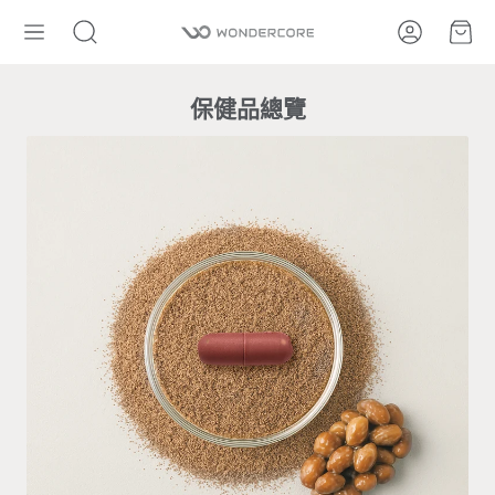
帳號
購
搜
尋
保健品總覽