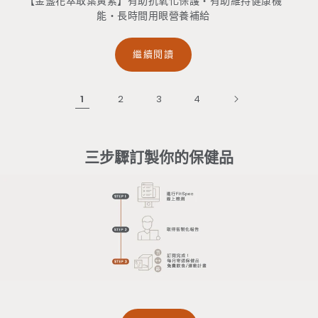
【金盞花萃取葉黃素】有助抗氧化保護・有助維持健康機
能・長時間用眼營養補給
繼續閱讀
1
2
3
4
三步驟訂製你的保健品