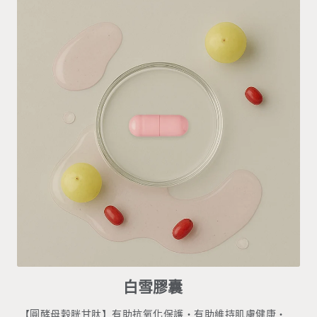
白雪膠囊
【圓酵母穀胱甘肽】有助抗氧化保護・有助維持肌膚健康・