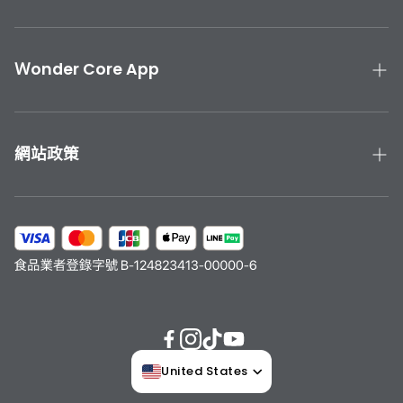
產品手冊與教學
聯絡我們
Ｗonder Core App
產品保固
下載 Wonder Core APP
運送與退貨
App Store 下載
網站政策
Google Play 下載
隱私政策
服務條款
會員計劃
United States