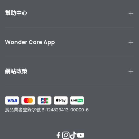
鄉、宜蘭縣大同鄉（太平山、明池山莊）、台北文山（文
山區指南宮）、烏來（烏來區福山村）、北投區（登山路
幫助中心
止）、桃園市復興鄉、苗栗縣泰安鄉（觀霧）、屏東縣霧
台／來義／泰武／三地門、花蓮縣秀林鄉、台東縣延平／
產品手冊與教學
海瑞鄉
聯絡我們
Ｗonder Core App
產品保固
下載 Wonder Core APP
運送與退貨
App Store 下載
網站政策
Google Play 下載
隱私政策
服務條款
會員計劃