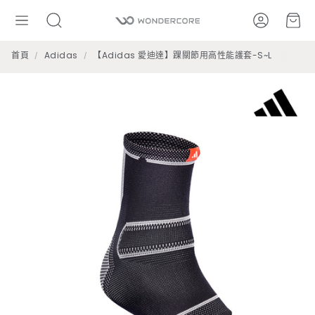
帳號
購
搜
尋
首頁
Adidas
【Adidas 愛迪達】踝關節用高性能護套-S~L