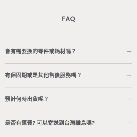
FAQ
會有需要換的零件或耗材嗎？
部分零件或耗材會因個人使用情況不同以致受損，可加入
Wonder Core Line 官方帳號
或直接電聯公司服務專線
有保固期或是其他售後服務嗎？
04-3707-0446
，將有專人為您處理。
依商品類型，我們提供不同的商品保固與服務。若有任何
問題，可加入
Wonder Core Line 官方帳號
或直接電聯
預計何時出貨呢？
公司服務專線
04-3707-0446
，將有專人為您處理。
依據「通訊交易解除權合理例外情事適用準則」第2條，
付款及訂購完成後，五個工作日內完成出貨（委由新竹物
具體規定「客製化給付之商品」不適用7天鑑賞期，得不
流配送）。 若有訂單或配送進度等問題，可加入
是否有運費? 可以寄送到台灣離島嗎?
退換貨。若無取得Wonder Core同意，未取貨之商品，
Wonder Core Line 官方帳號
或直接電聯公司服務專線
無法進行退換貨。已取貨之商品，若有商品損毀或其他問
04-3707-0446
，將有專人為您處理。