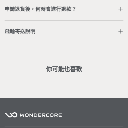
台灣本島地區單筆訂單消費滿$880元，即可享有免運。
題造成無法使用商品，請洽
線上客服人員
協助處理。
離島地區滿$3,500（不包含bike智能飛輪），即享免
申請退貨後，何時會進行退款？
運，運費問題請洽
客服團隊
。
客戶在主動聯繫Wonder Core客服團隊後，由客服團隊
收回商品確認無問題，預計7-14個工作天將完成信用卡
飛輪寄送說明
刷退。
※ 大型商品均含專人配送定位之服務，若辦理退貨，會
部分區域僅配送無安裝： （若需加價安裝請洽
客服
）
酌收相關服務費(人工處理費、安裝費)。
基隆市暖暖、新北市貢寮／金山／雙溪／瑞芳／平溪／坪
林／烏來／萬里／石門／三芝、桃園市復興區、新竹縣五
峰鄉／尖石鄉、台中市和平區、南投縣中寮／國姓／信
你可能也喜歡
義、嘉義縣番路／大埔／竹崎／梅山／中埔、台南市左鎮
／龍崎、高雄市田寮／杉林、屏東市、屏東縣東港 / 潮州
／三地門／霧台／泰武／瑪家／來義／春日／獅子／牡丹
／枋山／車城／恆春／滿洲、宜蘭縣、花蓮縣、台東縣
部分區域無法配送：
離島地區、高雄市六龜區／甲仙區／茂林區／桃源區／那
瑪夏區、嘉義縣阿里山鄉、台南市南化區、南投縣仁愛