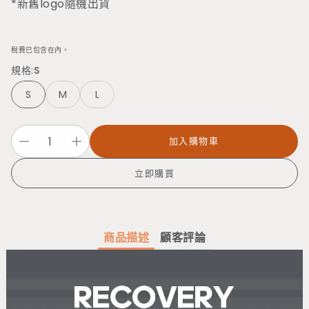
*新舊logo隨機出貨
$490
定
稅費已包含在內。
價
規格:
S
S
M
L
加入購物車
立即購買
商品描述
顧客評論