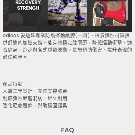
adidas 愛迪達專業防護運動護膝(一副)，透氣彈性材質提
供舒適的加壓支撐。能有效穩定膝關節，降低運動衝擊，適
合健身、跑步與各式球類運動，是您預防傷害、提升表現的
必備夥伴。
產品特點：
人體工學設計，完整支撐膝蓋
耐磨彈性尼龍混紡，經久耐用
強化尼龍邊條，幫助穩固護具
FAQ