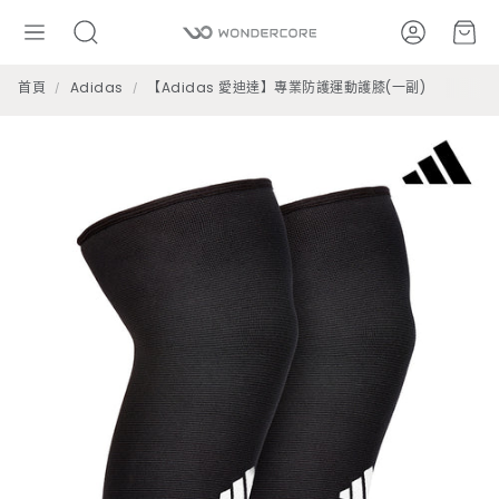
帳號
購
搜
尋
首頁
Adidas
【Adidas 愛迪達】專業防護運動護膝(一副)