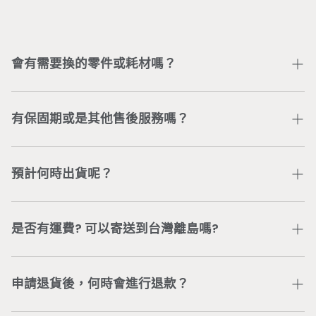
會有需要換的零件或耗材嗎？
部分零件或耗材會因個人使用情況不同以致受損，可加入
Wonder Core Line 官方帳號
或直接電聯公司服務專線
有保固期或是其他售後服務嗎？
04-3707-0446
，將有專人為您處理。
依商品類型，我們提供不同的商品保固與服務。若有任何
問題，可加入
Wonder Core Line 官方帳號
或直接電聯
預計何時出貨呢？
公司服務專線
04-3707-0446
，將有專人為您處理。
依據「通訊交易解除權合理例外情事適用準則」第2條，
付款及訂購完成後，五個工作日內完成出貨（委由新竹物
具體規定「客製化給付之商品」不適用7天鑑賞期，得不
流配送）。 若有訂單或配送進度等問題，可加入
是否有運費? 可以寄送到台灣離島嗎?
退換貨。若無取得Wonder Core同意，未取貨之商品，
Wonder Core Line 官方帳號
或直接電聯公司服務專線
無法進行退換貨。已取貨之商品，若有商品損毀或其他問
04-3707-0446
，將有專人為您處理。
台灣本島地區單筆訂單消費滿$880元，即可享有免運。
題造成無法使用商品，請洽
線上客服人員
協助處理。
離島地區滿$3,500（不包含bike智能飛輪），即享免
申請退貨後，何時會進行退款？
運，運費問題請洽
客服團隊
。