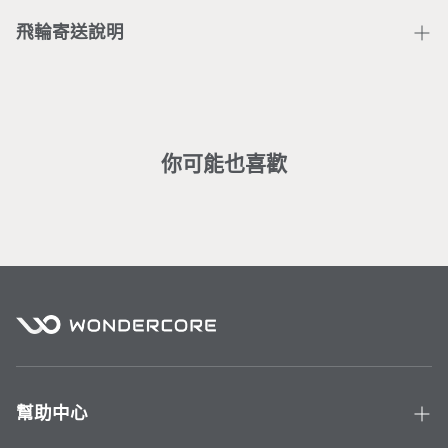
客戶在主動聯繫Wonder Core客服團隊後，由客服團隊
收回商品確認無問題，預計7-14個工作天將完成信用卡
飛輪寄送說明
刷退。
※ 大型商品均含專人配送定位之服務，若辦理退貨，會
部分區域僅配送無安裝： （若需加價安裝請洽
客服
）
酌收相關服務費(人工處理費、安裝費)。
基隆市暖暖、新北市貢寮／金山／雙溪／瑞芳／平溪／坪
林／烏來／萬里／石門／三芝、桃園市復興區、新竹縣五
峰鄉／尖石鄉、台中市和平區、南投縣中寮／國姓／信
你可能也喜歡
義、嘉義縣番路／大埔／竹崎／梅山／中埔、台南市左鎮
／龍崎、高雄市田寮／杉林、屏東市、屏東縣東港 / 潮州
／三地門／霧台／泰武／瑪家／來義／春日／獅子／牡丹
／枋山／車城／恆春／滿洲、宜蘭縣、花蓮縣、台東縣
部分區域無法配送：
離島地區、高雄市六龜區／甲仙區／茂林區／桃源區／那
瑪夏區、嘉義縣阿里山鄉、台南市南化區、南投縣仁愛
鄉、宜蘭縣大同鄉（太平山、明池山莊）、台北文山（文
山區指南宮）、烏來（烏來區福山村）、北投區（登山路
幫助中心
止）、桃園市復興鄉、苗栗縣泰安鄉（觀霧）、屏東縣霧
台／來義／泰武／三地門、花蓮縣秀林鄉、台東縣延平／