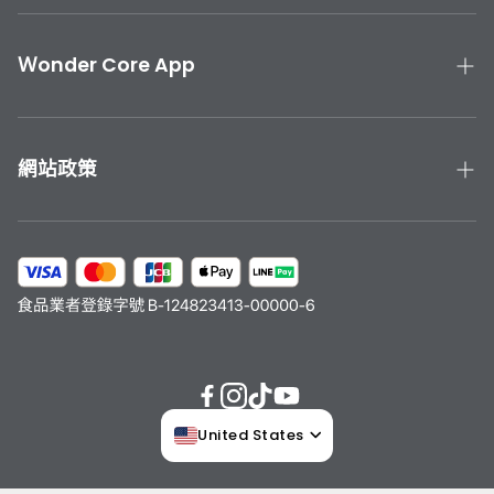
產品手冊與教學
海瑞鄉
聯絡我們
Ｗonder Core App
產品保固
下載 Wonder Core APP
運送與退貨
App Store 下載
網站政策
Google Play 下載
隱私政策
服務條款
會員計劃
United States