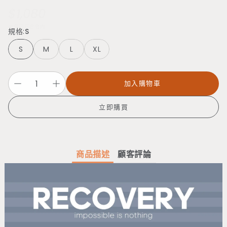
$1,080
定
價
稅費已包含在內。
規格:
S
S
M
L
XL
加入購物車
立即購買
商品描述
顧客評論