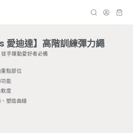
帳號
購物
搜
尋
das 愛迪達】高階訓練彈力繩
 3 徒手運動愛好者必備
肉重點部位
肺功能
柔軟度
肪、塑造曲線