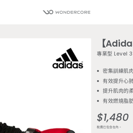
【Adi
專業型 Level
密集訓練肌
有效提升心
提升肌肉的
有效燃燒脂
$1,480
定
價
稅費已包含在內。