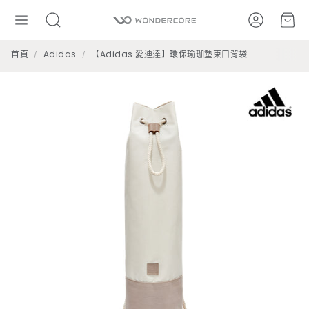
帳號
購
搜
尋
首頁
Adidas
【Adidas 愛迪達】環保瑜珈墊束口背袋