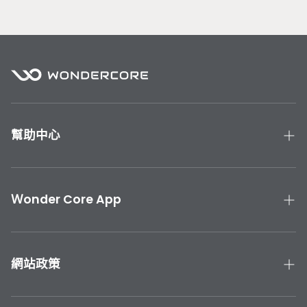
／三地門／霧台／泰武／瑪家／來義／春日／獅子／牡丹
／枋山／車城／恆春／滿洲、宜蘭縣、花蓮縣、台東縣
部分區域無法配送：
離島地區、高雄市六龜區／甲仙區／茂林區／桃源區／那
瑪夏區、嘉義縣阿里山鄉、台南市南化區、南投縣仁愛
鄉、宜蘭縣大同鄉（太平山、明池山莊）、台北文山（文
山區指南宮）、烏來（烏來區福山村）、北投區（登山路
幫助中心
止）、桃園市復興鄉、苗栗縣泰安鄉（觀霧）、屏東縣霧
台／來義／泰武／三地門、花蓮縣秀林鄉、台東縣延平／
產品手冊與教學
海瑞鄉
聯絡我們
Ｗonder Core App
產品保固
下載 Wonder Core APP
運送與退貨
App Store 下載
網站政策
Google Play 下載
隱私政策