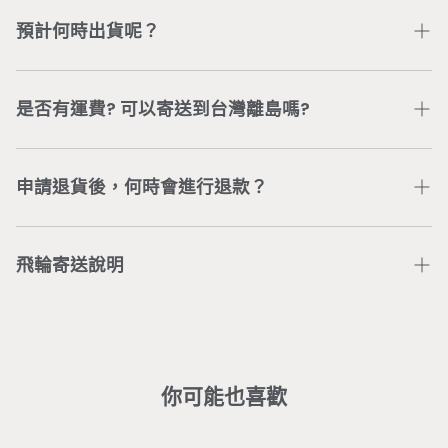
依商品類型，我們提供不同的商品保固與服務。若有任何
問題，可加入
Wonder Core Line 官方帳號
或直接電聯
預計何時出貨呢？
公司服務專線
04-3707-0446
，將有專人為您處理。
依據「通訊交易解除權合理例外情事適用準則」第2條，
付款及訂購完成後，五個工作日內完成出貨（委由新竹物
具體規定「客製化給付之商品」不適用7天鑑賞期，得不
流配送）。 若有訂單或配送進度等問題，可加入
是否有運費? 可以寄送到台灣離島嗎?
退換貨。若無取得Wonder Core同意，未取貨之商品，
Wonder Core Line 官方帳號
或直接電聯公司服務專線
無法進行退換貨。已取貨之商品，若有商品損毀或其他問
04-3707-0446
，將有專人為您處理。
台灣本島地區單筆訂單消費滿$880元，即可享有免運。
題造成無法使用商品，請洽
線上客服人員
協助處理。
離島地區滿$3,500（不包含bike智能飛輪），即享免
申請退貨後，何時會進行退款？
運，運費問題請洽
客服團隊
。
客戶在主動聯繫Wonder Core客服團隊後，由客服團隊
收回商品確認無問題，預計7-14個工作天將完成信用卡
飛輪寄送說明
刷退。
※ 大型商品均含專人配送定位之服務，若辦理退貨，會
部分區域僅配送無安裝： （若需加價安裝請洽
客服
）
酌收相關服務費(人工處理費、安裝費)。
基隆市暖暖、新北市貢寮／金山／雙溪／瑞芳／平溪／坪
林／烏來／萬里／石門／三芝、桃園市復興區、新竹縣五
峰鄉／尖石鄉、台中市和平區、南投縣中寮／國姓／信
你可能也喜歡
義、嘉義縣番路／大埔／竹崎／梅山／中埔、台南市左鎮
／龍崎、高雄市田寮／杉林、屏東市、屏東縣東港 / 潮州