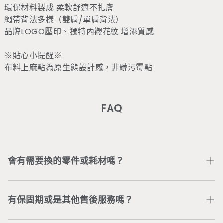
環保材料製成 柔軟舒適不扎膚
繩帶背法多樣（雙肩/單肩背法）
品牌LOGO壓印、獨特內襯花紋 增添質感
※貼心小提醒※
布料上麻點為原生態設計感，非髒污霉點
FAQ
會有需要換的零件或耗材嗎？
部分零件或耗材會因個人使用情況不同以致受損，可加入
Wonder Core Line 官方帳號
或直接電聯公司服務專線
有保固期或是其他售後服務嗎？
04-3707-0446
，將有專人為您處理。