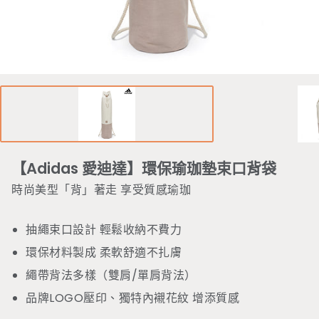
【Adidas 愛迪達】環保瑜珈墊束口背袋
時尚美型「背」著走 享受質感瑜珈
抽繩束口設計 輕鬆收納不費力
環保材料製成 柔軟舒適不扎膚
繩帶背法多樣（雙肩/單肩背法）
品牌LOGO壓印、獨特內襯花紋 增添質感