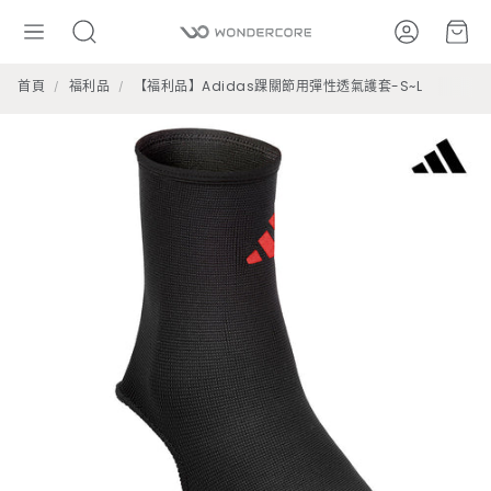
帳號
購
搜
尋
首頁
福利品
【福利品】Adidas踝關節用彈性透氣護套-S~L