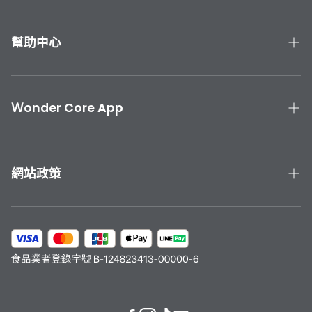
鄉、宜蘭縣大同鄉（太平山、明池山莊）、台北文山（文
山區指南宮）、烏來（烏來區福山村）、北投區（登山路
幫助中心
止）、桃園市復興鄉、苗栗縣泰安鄉（觀霧）、屏東縣霧
台／來義／泰武／三地門、花蓮縣秀林鄉、台東縣延平／
產品手冊與教學
海瑞鄉
聯絡我們
Ｗonder Core App
產品保固
下載 Wonder Core APP
運送與退貨
App Store 下載
網站政策
Google Play 下載
隱私政策
服務條款
會員計劃