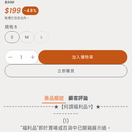
$390
$199
定價
-48%
售價
稅費已包含在內。
規格:
S
S
M
L
加入購物車
立即購買
商品描述
顧客評論
------------------★【何謂福利品?】★----------
---------
(1)
"福利品"即於賣場或百貨中已開箱展示過，