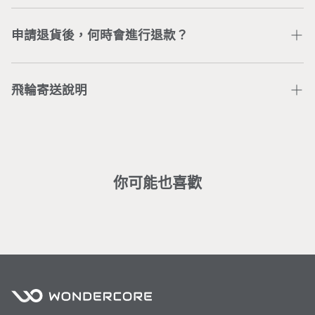
無法進行退換貨。已取貨之商品，若有商品損毀或其他問
04-3707-0446
，將有專人為您處理。
台灣本島地區單筆訂單消費滿$880元，即可享有免運。
題造成無法使用商品，請洽
線上客服人員
協助處理。
離島地區滿$3,500（不包含bike智能飛輪），即享免
申請退貨後，何時會進行退款？
運，運費問題請洽
客服團隊
。
客戶在主動聯繫Wonder Core客服團隊後，由客服團隊
收回商品確認無問題，預計7-14個工作天將完成信用卡
飛輪寄送說明
刷退。
※ 大型商品均含專人配送定位之服務，若辦理退貨，會
部分區域僅配送無安裝： （若需加價安裝請洽
客服
）
酌收相關服務費(人工處理費、安裝費)。
基隆市暖暖、新北市貢寮／金山／雙溪／瑞芳／平溪／坪
林／烏來／萬里／石門／三芝、桃園市復興區、新竹縣五
峰鄉／尖石鄉、台中市和平區、南投縣中寮／國姓／信
你可能也喜歡
義、嘉義縣番路／大埔／竹崎／梅山／中埔、台南市左鎮
／龍崎、高雄市田寮／杉林、屏東市、屏東縣東港 / 潮州
／三地門／霧台／泰武／瑪家／來義／春日／獅子／牡丹
／枋山／車城／恆春／滿洲、宜蘭縣、花蓮縣、台東縣
部分區域無法配送：
離島地區、高雄市六龜區／甲仙區／茂林區／桃源區／那
瑪夏區、嘉義縣阿里山鄉、台南市南化區、南投縣仁愛