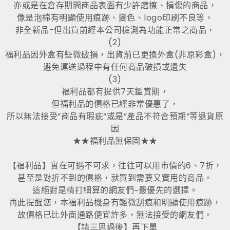
亦或是在倉存期間商品表面有少許磨擦、損傷的商品，
像是泡棉有明顯使用痕跡、變色、logo印刷不良等，
非全新品-但出貨前經本公司檢測為功能正常之商品，
(2)
福利品因外盒有些微破損，出貨前已更換外盒(非原彩盒)，
避免運送過程中有任何商品破損或遺失
(3)
福利品都有提供7天鑑賞期，
但福利品的價格已經非常優惠了，
所以無法接受”商品有瑕疵“或是”產品不符合預期“等退貨原
因
★★福利品無保固★★
【福利品】實在可遇不可求，往往可以用市價的6、7折，
甚至是對折不到的價格，就買到需要又實用的商品，
這絕對是精打細算的網友們~最優先的選擇。
再此提醒您，本福利品機身有輕微刮痕和明顯使用痕跡，
故價格已比外面通路便宜許多，無法接受的網友們，
【請三思過後】再下單