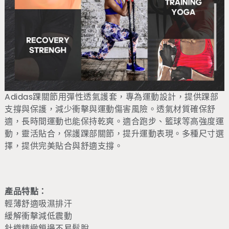
Adidas踝關節用彈性透氣護套，專為運動設計，提供踝部
支撐與保護，減少衝擊與運動傷害風險。透氣材質確保舒
適，長時間運動也能保持乾爽。適合跑步、籃球等高強度運
動，靈活貼合，保護踝部關節，提升運動表現。多種尺寸選
擇，提供完美貼合與舒適支撐。
產品特點：
輕薄舒適吸濕排汗
緩解衝擊減低震動
針織精緻鎖邊不易鬆脫