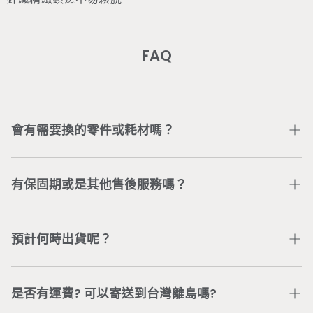
FAQ
會有需要換的零件或耗材嗎？
部分零件或耗材會因個人使用情況不同以致受損，可加入
Wonder Core Line 官方帳號
或直接電聯公司服務專線
有保固期或是其他售後服務嗎？
04-3707-0446
，將有專人為您處理。
依商品類型，我們提供不同的商品保固與服務。若有任何
問題，可加入
Wonder Core Line 官方帳號
或直接電聯
預計何時出貨呢？
公司服務專線
04-3707-0446
，將有專人為您處理。
依據「通訊交易解除權合理例外情事適用準則」第2條，
付款及訂購完成後，五個工作日內完成出貨（委由新竹物
具體規定「客製化給付之商品」不適用7天鑑賞期，得不
流配送）。 若有訂單或配送進度等問題，可加入
是否有運費? 可以寄送到台灣離島嗎?
退換貨。若無取得Wonder Core同意，未取貨之商品，
Wonder Core Line 官方帳號
或直接電聯公司服務專線