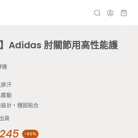
帳號
購物
搜
尋
】Adidas 肘關節用高性能護
舒適
氣排汗
低震動
口設計，穩固貼合
機出貨
245
-50%