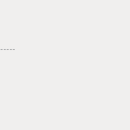
-----
，