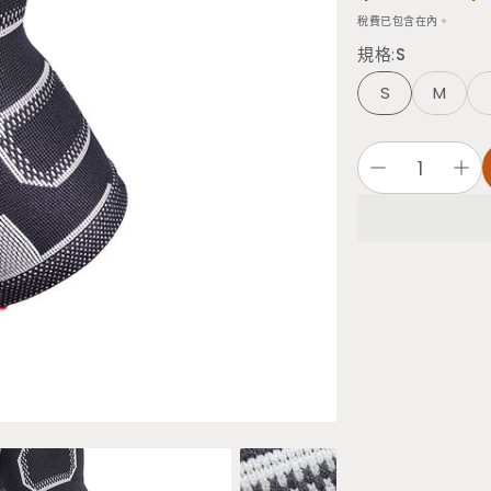
售價
稅費已包含在內。
規格:
S
S
M