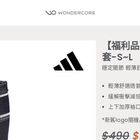
【福利品
套-S~L
穩定關節 輕薄
輕薄舒適透
緩解衝擊減
上下加厚袖
*新舊logo隨
定價
$490
$