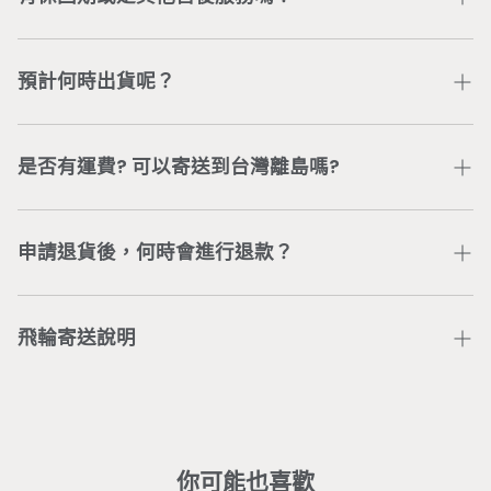
04-3707-0446
，將有專人為您處理。
依商品類型，我們提供不同的商品保固與服務。若有任何
問題，可加入
Wonder Core Line 官方帳號
或直接電聯
預計何時出貨呢？
公司服務專線
04-3707-0446
，將有專人為您處理。
依據「通訊交易解除權合理例外情事適用準則」第2條，
付款及訂購完成後，五個工作日內完成出貨（委由新竹物
具體規定「客製化給付之商品」不適用7天鑑賞期，得不
流配送）。 若有訂單或配送進度等問題，可加入
是否有運費? 可以寄送到台灣離島嗎?
退換貨。若無取得Wonder Core同意，未取貨之商品，
Wonder Core Line 官方帳號
或直接電聯公司服務專線
無法進行退換貨。已取貨之商品，若有商品損毀或其他問
04-3707-0446
，將有專人為您處理。
台灣本島地區單筆訂單消費滿$880元，即可享有免運。
題造成無法使用商品，請洽
線上客服人員
協助處理。
離島地區滿$3,500（不包含bike智能飛輪），即享免
申請退貨後，何時會進行退款？
運，運費問題請洽
客服團隊
。
客戶在主動聯繫Wonder Core客服團隊後，由客服團隊
收回商品確認無問題，預計7-14個工作天將完成信用卡
飛輪寄送說明
刷退。
※ 大型商品均含專人配送定位之服務，若辦理退貨，會
部分區域僅配送無安裝： （若需加價安裝請洽
客服
）
酌收相關服務費(人工處理費、安裝費)。
基隆市暖暖、新北市貢寮／金山／雙溪／瑞芳／平溪／坪
林／烏來／萬里／石門／三芝、桃園市復興區、新竹縣五
峰鄉／尖石鄉、台中市和平區、南投縣中寮／國姓／信
你可能也喜歡