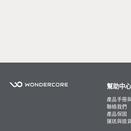
部分區域僅配送無安裝： 
基隆市暖暖、新北市貢寮／
峰鄉／尖石鄉、台中市和平
龍崎、高雄市田寮／杉林、
枋山／車城／恆春／滿洲、
部分區域無法配送：
離島地區、高雄市六龜區／
鄉、宜蘭縣大同鄉（太平山
止）、桃園市復興鄉、苗栗
海瑞鄉
幫助中
產品手冊
聯絡我們
產品保固
運送與退