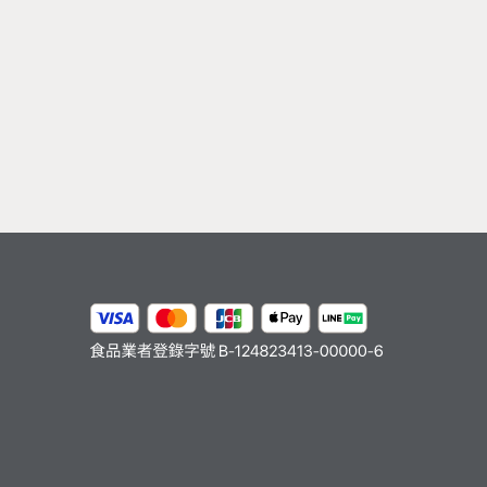
芝、桃園市復興區、新竹縣五
／梅山／中埔、台南市左鎮／
／來義／春日／獅子／牡丹／
台南市南化區、南投縣仁愛
區福山村）、北投區（登山路
花蓮縣秀林鄉、台東縣延平／