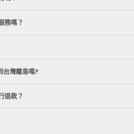
用情況不同以致受損，可加入
Wonder Core Line 官方帳
人為您處理。
服務嗎？
的商品保固與服務。若有任何問題，可加入
Wonder Cor
446
，將有專人為您處理。
例外情事適用準則」第2條，具體規定「客製化給付之商品
 Core同意，未取貨之商品，無法進行退換貨。已取貨之商
作日內完成出貨（委由新竹物流配送）。 若有訂單或配送
上客服人員
協助處理。
帳號
或直接電聯公司服務專線
04-3707-0446
，將有專人
到台灣離島嗎?
$880元，即可享有免運。離島地區滿$3,500（不包含b
行退款？
 Core客服團隊後，由客服團隊收回商品確認無問題，預計7
定位之服務，若辦理退貨，會酌收相關服務費(人工處理費、