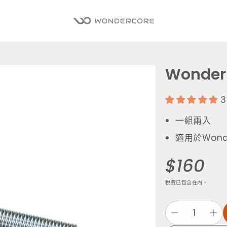
Wonde
3
一組兩入
適用於Wond
$160
定
價
稅費已包含在內。