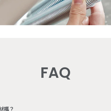
FAQ
材嗎？