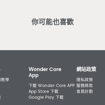
（若需加價安裝請洽
客服
）
金山／雙溪／瑞芳／平溪／坪林／烏來／萬里／石門／三
區、南投縣中寮／國姓／信義、嘉義縣番路／大埔／竹崎
屏東市、屏東縣東港 / 潮州／三地門／霧台／泰武／瑪家
你可能也喜歡
宜蘭縣、花蓮縣、台東縣
甲仙區／茂林區／桃源區／那瑪夏區、嘉義縣阿里山鄉、
、明池山莊）、台北文山（文山區指南宮）、烏來（烏來
縣泰安鄉（觀霧）、屏東縣霧台／來義／泰武／三地門、
心
Ｗonder Core
網站政策
App
與教學
隱私政策
下載 Wonder Core APP
服務條款
App Store 下載
會員計劃
貨
Google Play 下載