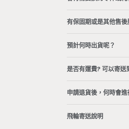
部分零件或耗材會因個人使
04-3707-0446
，將有專
有保固期或是其他售後
依商品類型，我們提供不同
公司服務專線
04-3707-0
預計何時出貨呢？
依據「通訊交易解除權合理
換貨。若無取得Wonder
付款及訂購完成後，五個工
造成無法使用商品，請洽
線
Wonder Core Line 官方
是否有運費? 可以寄送
台灣本島地區單筆訂單消費滿
運費問題請洽
客服團隊
。
申請退貨後，何時會進
客戶在主動聯繫Wonder
退。
飛輪寄送說明
※ 大型商品均含專人配送