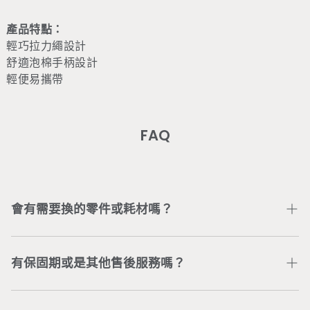
產品特點：
輕巧拉力繩設計
舒適泡棉手柄設計
輕便易攜帶
FAQ
會有需要換的零件或耗材嗎？
部分零件或耗材會因個人使用情況不同以致受損，可加入
Wonder Core Line 官方帳號
或直接電聯公司服務專線
有保固期或是其他售後服務嗎？
04-3707-0446
，將有專人為您處理。
依商品類型，我們提供不同的商品保固與服務。若有任何