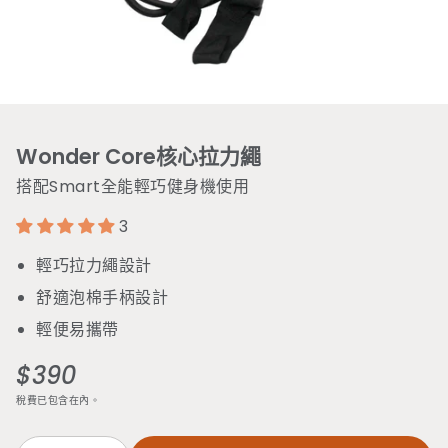
Wonder Core核心拉力繩
搭配Smart全能輕巧健身機使用
3
輕巧拉力繩設計
舒適泡棉手柄設計
輕便易攜帶
$390
定
價
稅費已包含在內。