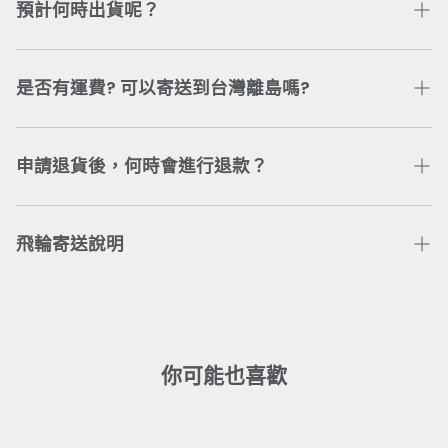
問題，可加入
Wonder Core Line 官方帳號
或直接電聯
預計何時出貨呢？
公司服務專線
04-3707-0446
，將有專人為您處理。
依據「通訊交易解除權合理例外情事適用準則」第2條，
付款及訂購完成後，五個工作日內完成出貨（委由新竹物
具體規定「客製化給付之商品」不適用7天鑑賞期，得不
流配送）。 若有訂單或配送進度等問題，可加入
是否有運費? 可以寄送到台灣離島嗎?
退換貨。若無取得Wonder Core同意，未取貨之商品，
Wonder Core Line 官方帳號
或直接電聯公司服務專線
無法進行退換貨。已取貨之商品，若有商品損毀或其他問
04-3707-0446
，將有專人為您處理。
台灣本島地區單筆訂單消費滿$880元，即可享有免運。
題造成無法使用商品，請洽
線上客服人員
協助處理。
離島地區滿$3,500（不包含bike智能飛輪），即享免
申請退貨後，何時會進行退款？
運，運費問題請洽
客服團隊
。
客戶在主動聯繫Wonder Core客服團隊後，由客服團隊
收回商品確認無問題，預計7-14個工作天將完成信用卡
飛輪寄送說明
刷退。
※ 大型商品均含專人配送定位之服務，若辦理退貨，會
部分區域僅配送無安裝： （若需加價安裝請洽
客服
）
酌收相關服務費(人工處理費、安裝費)。
基隆市暖暖、新北市貢寮／金山／雙溪／瑞芳／平溪／坪
林／烏來／萬里／石門／三芝、桃園市復興區、新竹縣五
峰鄉／尖石鄉、台中市和平區、南投縣中寮／國姓／信
你可能也喜歡
義、嘉義縣番路／大埔／竹崎／梅山／中埔、台南市左鎮
／龍崎、高雄市田寮／杉林、屏東市、屏東縣東港 / 潮州
／三地門／霧台／泰武／瑪家／來義／春日／獅子／牡丹