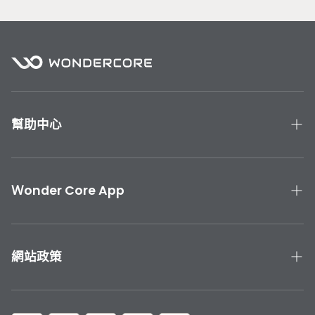
／枋山／車城／恆春／滿洲、宜蘭縣、花蓮縣、台東縣
部分區域無法配送：
離島地區、高雄市六龜區／甲仙區／茂林區／桃源區／那
瑪夏區、嘉義縣阿里山鄉、台南市南化區、南投縣仁愛
鄉、宜蘭縣大同鄉（太平山、明池山莊）、台北文山（文
山區指南宮）、烏來（烏來區福山村）、北投區（登山路
幫助中心
止）、桃園市復興鄉、苗栗縣泰安鄉（觀霧）、屏東縣霧
台／來義／泰武／三地門、花蓮縣秀林鄉、台東縣延平／
產品手冊與教學
海瑞鄉
聯絡我們
Ｗonder Core App
產品保固
下載 Wonder Core APP
運送與退貨
App Store 下載
網站政策
Google Play 下載
隱私政策