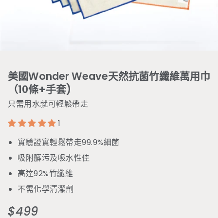
美國Wonder Weave天然抗菌竹纖維萬用巾
（10條+手套)
只需用水就可輕鬆帶走
1
實驗證實輕鬆帶走99.9%細菌
吸附髒污及吸水性佳
高達92%竹纖維
不需化學清潔劑
$499
定