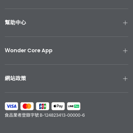
瑪夏區、嘉義縣阿里山鄉、台南市南化區、南投縣仁愛
鄉、宜蘭縣大同鄉（太平山、明池山莊）、台北文山（文
山區指南宮）、烏來（烏來區福山村）、北投區（登山路
幫助中心
止）、桃園市復興鄉、苗栗縣泰安鄉（觀霧）、屏東縣霧
台／來義／泰武／三地門、花蓮縣秀林鄉、台東縣延平／
產品手冊與教學
海瑞鄉
聯絡我們
Ｗonder Core App
產品保固
下載 Wonder Core APP
運送與退貨
App Store 下載
網站政策
Google Play 下載
隱私政策
服務條款
會員計劃