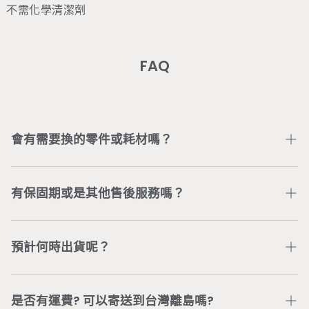
不需化學清潔劑
FAQ
會有需要換的零件或耗材嗎？
部分零件或耗材會因個人使用情況不同以致受損，可加入
Wonder Core Line 官方帳號
或直接電聯公司服務專線
有保固期或是其他售後服務嗎？
04-3707-0446
，將有專人為您處理。
依商品類型，我們提供不同的商品保固與服務。若有任何
問題，可加入
Wonder Core Line 官方帳號
或直接電聯
預計何時出貨呢？
公司服務專線
04-3707-0446
，將有專人為您處理。
依據「通訊交易解除權合理例外情事適用準則」第2條，
付款及訂購完成後，五個工作日內完成出貨（委由新竹物
具體規定「客製化給付之商品」不適用7天鑑賞期，得不
流配送）。 若有訂單或配送進度等問題，可加入
是否有運費? 可以寄送到台灣離島嗎?