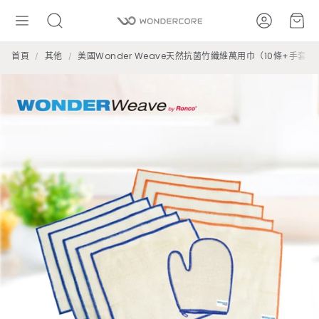
帳號
購
搜
尋
首頁
其他
美國Wonder Weave天然抗菌竹纖維萬用巾（10條+手套)