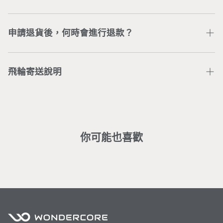
退換貨。若無取得Wonder Core同意，未取貨之商品，
Wonder Core Line 官方帳號
或直接電聯公司服務專線
無法進行退換貨。已取貨之商品，若有商品損毀或其他問
04-3707-0446
，將有專人為您處理。
台灣本島地區單筆訂單消費滿$880元，即可享有免運。
題造成無法使用商品，請洽
線上客服人員
協助處理。
離島地區滿$3,500（不包含bike智能飛輪），即享免
申請退貨後，何時會進行退款？
運，運費問題請洽
客服團隊
。
客戶在主動聯繫Wonder Core客服團隊後，由客服團隊
收回商品確認無問題，預計7-14個工作天將完成信用卡
飛輪寄送說明
刷退。
※ 大型商品均含專人配送定位之服務，若辦理退貨，會
部分區域僅配送無安裝： （若需加價安裝請洽
客服
）
酌收相關服務費(人工處理費、安裝費)。
基隆市暖暖、新北市貢寮／金山／雙溪／瑞芳／平溪／坪
林／烏來／萬里／石門／三芝、桃園市復興區、新竹縣五
峰鄉／尖石鄉、台中市和平區、南投縣中寮／國姓／信
你可能也喜歡
義、嘉義縣番路／大埔／竹崎／梅山／中埔、台南市左鎮
／龍崎、高雄市田寮／杉林、屏東市、屏東縣東港 / 潮州
／三地門／霧台／泰武／瑪家／來義／春日／獅子／牡丹
／枋山／車城／恆春／滿洲、宜蘭縣、花蓮縣、台東縣
部分區域無法配送：
離島地區、高雄市六龜區／甲仙區／茂林區／桃源區／那