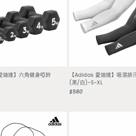
選擇選項
選擇選項
s 愛迪達】六角健身啞鈴
【Adidas 愛迪達】吸濕
(黑/白)-S~XL
$580
定
價