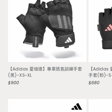
選擇選項
【Adidas 愛迪達】專業透氣訓練手套
【Adida
(黑)-XS~XL
手套(粉)-S
$900
$680
定
定
價
價