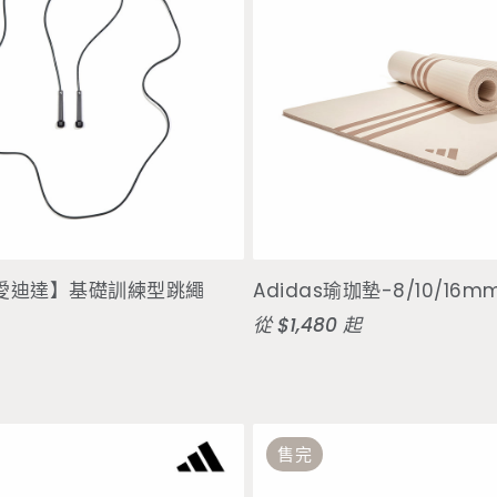
加入購物車
選擇選項
s 愛迪達】基礎訓練型跳繩
Adidas瑜珈墊-8/10/16
定
從 $1,480 起
價
售完