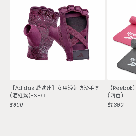
選擇選項
【Adidas 愛迪達】女用透氣防滑手套
【Reebo
(酒紅紫)-S~XL
(四色)
$900
$1,380
定
定
價
價