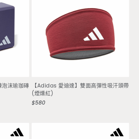
加入購物車
訓練泡沫瑜珈磚
【Adidas 愛迪達】雙面高彈性吸汗頭帶
(煙燻紅)
$580
定
價