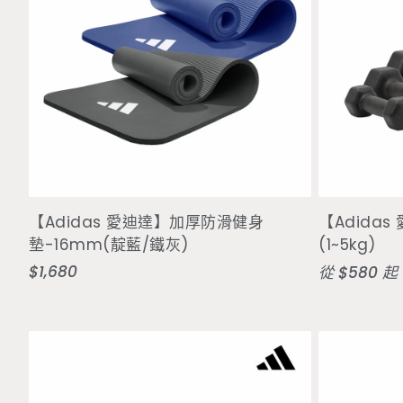
選擇選項
【Adidas 愛迪達】加厚防滑健身
【Adida
墊-16mm(靛藍/鐵灰)
(1~5kg)
$1,680
定
定
從 $580 起
價
價