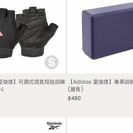
選擇選項
售完
s 愛迪達】可調式透氣短指訓練
【Adidas 愛迪達】專業
~L
(藏青)
$480
定
價