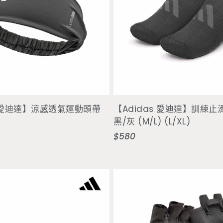
選擇選項
選擇選項
s 愛迪達】涼感透氣運動頭帶
【Adidas 愛迪達】訓練止
黑/灰 (M/L) (L/XL)
$580
定
價