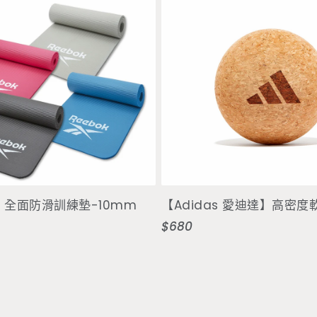
選擇選項
加入購物車
k】全面防滑訓練墊-10mm
【Adidas 愛迪達】高密
$680
定
價