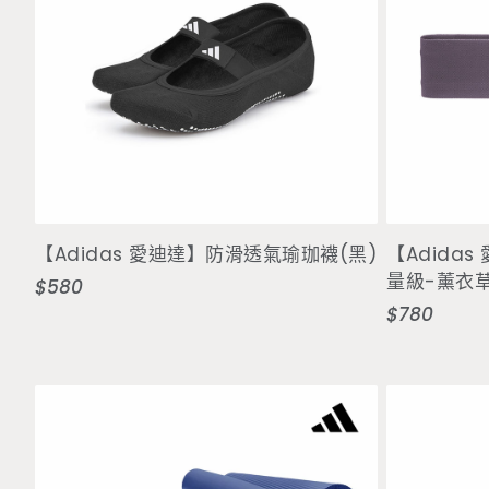
選擇選項
【Adidas 愛迪達】防滑透氣瑜珈襪(黑)
【Adida
量級-薰衣
$580
定
$780
定
價
價