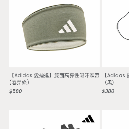
加入購物車
【Adidas 愛迪達】雙面高彈性吸汗頭帶
【Adida
(春芽綠)
（黑）
$580
$380
定
定
價
價