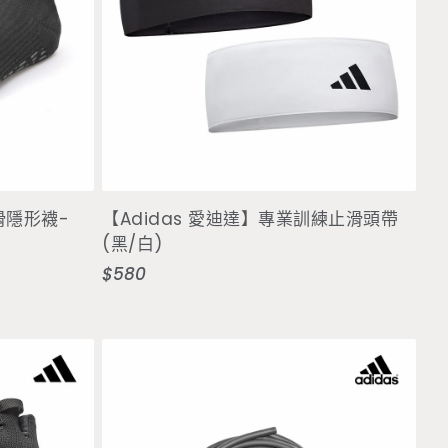
選擇選項
滑隱形襪-
【Adidas 愛迪達】專業訓練止滑頭帶
(黑/白)
$580
定
價