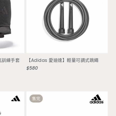
加入購物車
透氣訓練手套
【Adidas 愛迪達】輕量可調式跳繩
$580
定
價
售完