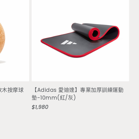
選擇選項
度軟木按摩球
【Adidas 愛迪達】專業加厚訓練運動
墊-10mm(紅/灰)
$1,980
定
價