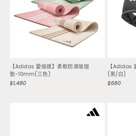
選擇選項
【Adidas 愛迪達】柔軟防滑瑜珈
【Adida
墊-10mm(三色)
(黑/白)
$1,480
$680
定
定
價
價