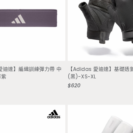
加入購物車
選擇選項
s 愛迪達】編織訓練彈力帶 中
【Adidas 愛迪達】基礎
草紫
(黑)-XS~XL
$620
定
價