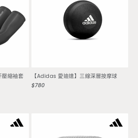
售完
排汗壓縮袖套
【Adidas 愛迪達】三線深層按摩球
$780
定
價