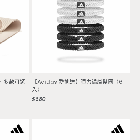
加入購物車
mm 多款可選
【Adidas 愛迪達】彈力編織髮圈（6
入）
$680
定
價