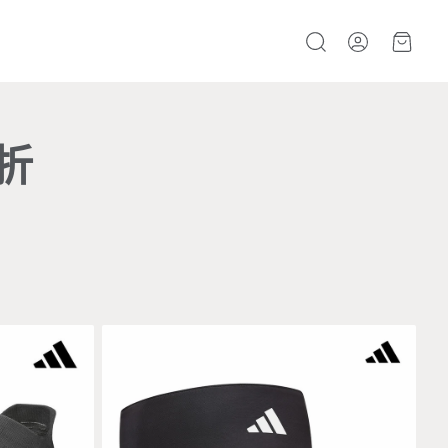
帳號
購物
搜
尋
5折