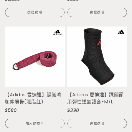
價
價
選擇選項
選擇選項
【Adidas 愛迪達】編織瑜
【Adidas 愛迪達】踝關節
珈伸展帶(胭脂紅)
用彈性透氣護套-M/L
$580
$390
定
定
價
價
加入購物車
選擇選項