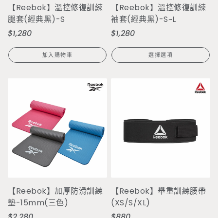
【Reebok】溫控修復訓練
【Reebok】溫控修復訓練
腿套(經典黑)-S
袖套(經典黑)-S~L
$1,280
$1,280
定
定
價
價
加入購物車
選擇選項
【Reebok】加厚防滑訓練
【Reebok】舉重訓練腰帶
墊-15mm(三色)
(XS/S/XL)
$2,280
$880
定
定