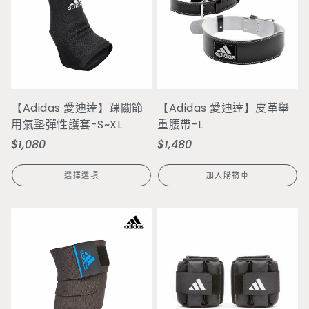
【Adidas 愛迪達】踝關節
【Adidas 愛迪達】皮革舉
用氣墊彈性護套-S~XL
重腰帶-L
$1,080
$1,480
定
定
價
價
選擇選項
加入購物車