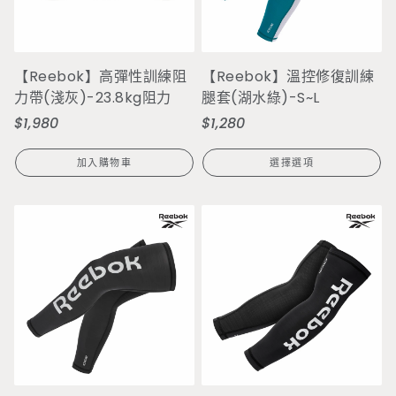
【Reebok】高彈性訓練阻
【Reebok】溫控修復訓練
力帶(淺灰)-23.8kg阻力
腿套(湖水綠)-S~L
$1,980
$1,280
定
定
價
價
加入購物車
選擇選項