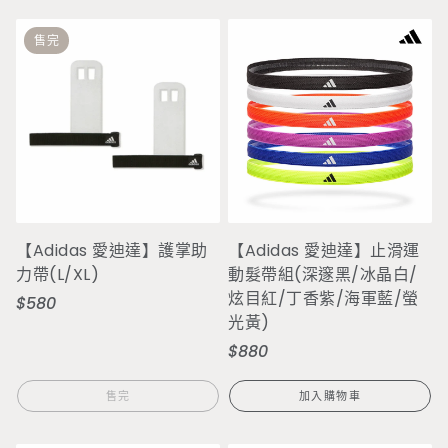
售完
【Adidas 愛迪達】護掌助
【Adidas 愛迪達】止滑運
力帶(L/XL)
動髮帶組(深邃黑/冰晶白/
炫目紅/丁香紫/海軍藍/螢
$580
定
光黃)
價
$880
定
價
售完
加入購物車