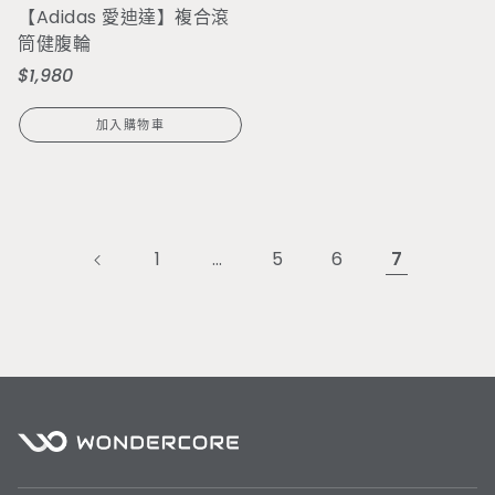
【Adidas 愛迪達】複合滾
筒健腹輪
$1,980
定
價
加入購物車
1
…
5
6
7