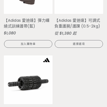
【Adidas 愛迪達】彈力纏
【Adidas 愛迪達】可調式
繞式訓練護帶(藍)
負重護腕/護踝 (0.5-2kg)
$1,080
定
定
從 $1,380 起
價
價
加入購物車
選擇選項