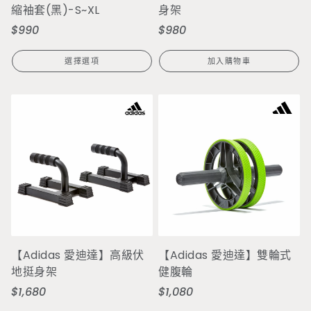
縮袖套(黑)-S~XL
身架
$990
$980
定
定
價
價
選擇選項
加入購物車
【Adidas 愛迪達】高級伏
【Adidas 愛迪達】雙輪式
地挺身架
健腹輪
$1,680
$1,080
定
定
價
價