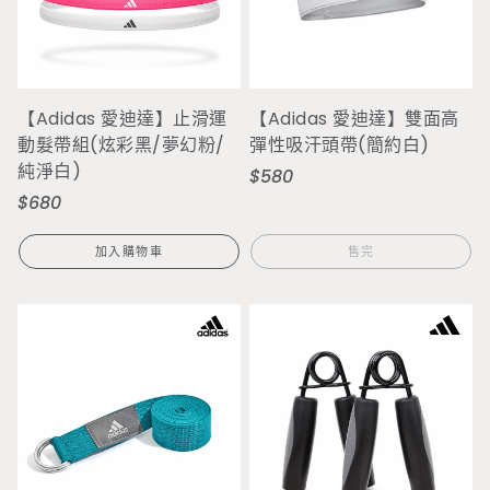
【Adidas 愛迪達】止滑運
【Adidas 愛迪達】雙面高
動髮帶組(炫彩黑/夢幻粉/
彈性吸汗頭帶(簡約白)
純淨白)
$580
定
$680
定
價
價
加入購物車
售完