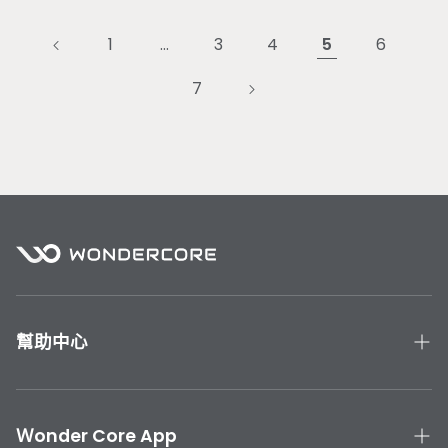
1
…
3
4
5
6
7
幫助中心
產品手冊與教學
聯絡我們
Ｗonder Core App