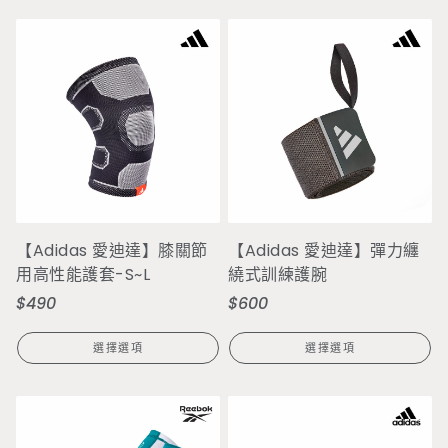
【Adidas 愛迪達】膝關節
【Adidas 愛迪達】彈力纏
用高性能護套-S~L
繞式訓練護腕
$490
$600
定
定
價
價
選擇選項
選擇選項