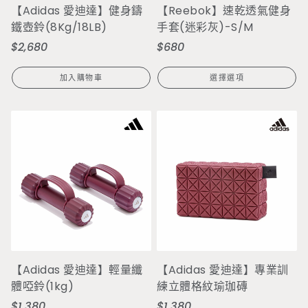
【Adidas 愛迪達】健身鑄
【Reebok】速乾透氣健身
鐵壺鈴(8Kg/18LB)
手套(迷彩灰)-S/M
$2,680
$680
定
定
價
價
加入購物車
選擇選項
【Adidas 愛迪達】輕量纖
【Adidas 愛迪達】專業訓
體啞鈴(1kg)
練立體格紋瑜珈磚
$1,380
$1,380
定
定