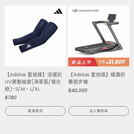
【Adidas 愛迪達】涼感抗
【Adidas 愛迪達】緩震折
UV運動袖套(海軍藍/螢光
疊跑步機
綠)-S/M、L/XL
$40,000
定
$780
定
價
價
選擇選項
加入購物車