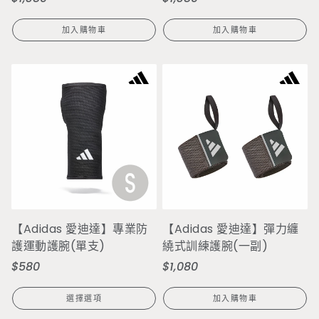
價
價
加入購物車
加入購物車
【Adidas 愛迪達】專業防
【Adidas 愛迪達】彈力纏
護運動護腕(單支)
繞式訓練護腕(一副)
$580
$1,080
定
定
價
價
選擇選項
加入購物車