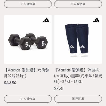
加入購物車
加入購物車
【Adidas 愛迪達】六角健
【Adidas 愛迪達】涼感抗
身啞鈴(5kg)
UV運動小腿套(海軍藍/螢光
綠)-S/M、L/XL
$2,380
定
$750
定
價
價
加入購物車
選擇選項