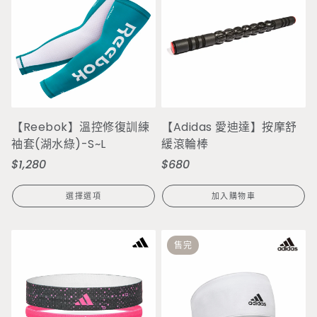
【Reebok】溫控修復訓練
【Adidas 愛迪達】按摩舒
袖套(湖水綠)-S~L
緩滾輪棒
$1,280
$680
定
定
價
價
選擇選項
加入購物車
售完