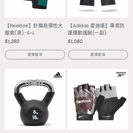
【Reebok】針織高彈性大
【Adidas 愛迪達】專業防
腿套(黑)-S~L
護運動護腕(一副)
$1,280
$1,080
定
定
價
價
選擇選項
選擇選項